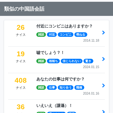
類似の中国語会話
26
付近にコンビニはありますか？
ナイス
雑談
付近
コンビニ
尋ねる
2014.11.18
19
嘘でしょう？！
ナイス
雑談
相槌ち
信じられない
驚き
2024.01.15
408
あなたの仕事は何ですか？
ナイス
雑談
仕事
知り合う
職種
2024.01.16
36
いえいえ（謙遜）！