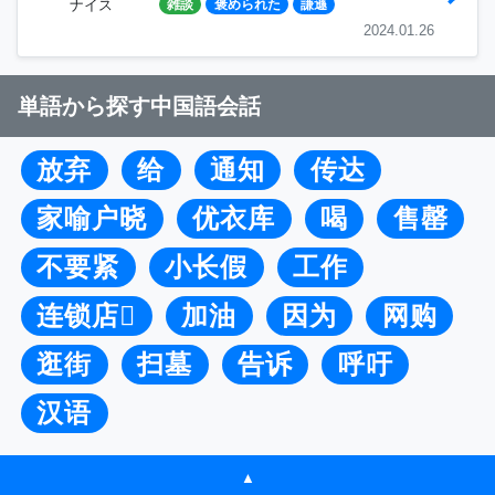
ナイス
雑談
褒められた
謙遜
2024.01.26
単語から探す中国語会話
放弃
给
通知
传达
家喻户晓
优衣库
喝
售罄
不要紧
小长假
工作
连锁店
加油
因为
网购
逛街
扫墓
告诉
呼吁
汉语
▲