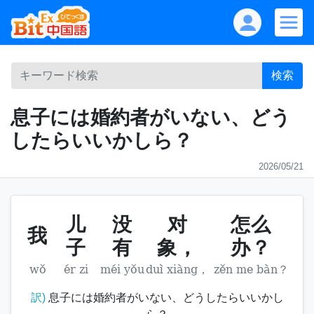
検索
息子には婚約者がいない、どう
したらいいかしら？
2026/05/21
儿
没
对
怎么
我
子
有
象，
办？
wǒ
ér zi
méi yǒu
duì xiàng，
zěn me bàn？
訳)
息子には婚約者がいない、どうしたらいいかし