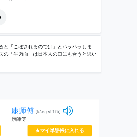
ると「こぼされるのでは」とハラハラしま
ズの「
牛肉面
」は日本人の口にも合うと思い
康师傅
[kāng shī fù]
康師傅
★マイ単語帳に入れる