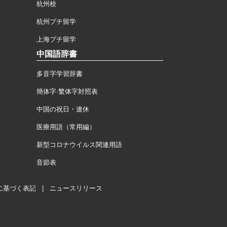
杭州校
杭州プチ留学
上海プチ留学
中国語辞書
多音字学習辞書
簡体字·繁体字対照表
中国の祝日・連休
医療用語（常用編）
新型コロナウイルス関連用語
音節表
に基づく表記
|
ニュースリリース