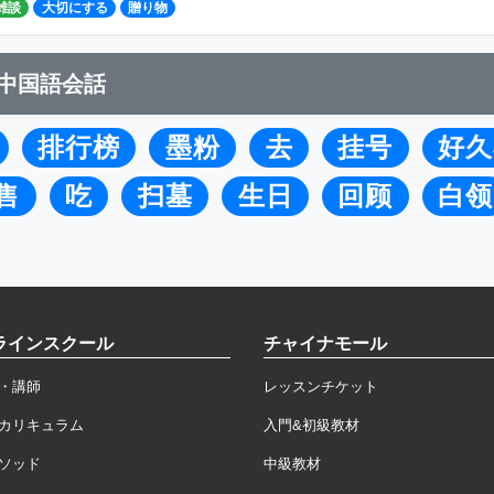
雑談
大切にする
贈り物
中国語会話
排行榜
墨粉
去
挂号
好久
售
吃
扫墓
生日
回顾
白领
ラインスクール
チャイナモール
・講師
レッスンチケット
カリキュラム
入門&初級教材
ソッド
中級教材