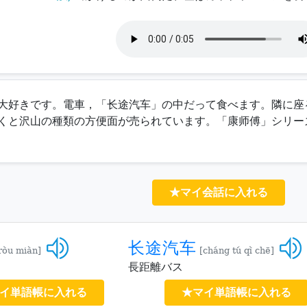
大好きです。電車，「
长途汽车
」の中だって食べます。隣に座
くと沢山の種類の方便面が売られています。「
康师傅
」シリー
★マイ会話に入れる
长途汽车
 ròu miàn]
[cháng tú qì chē]
長距離バス
イ単語帳に入れる
★マイ単語帳に入れる