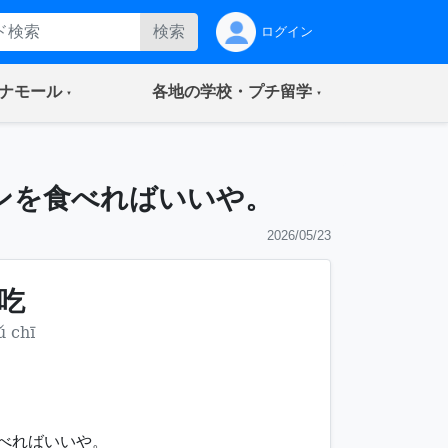
検索
ログイン
(current)
(current)
ナモール
各地の学校・プチ留学
ンを食べればいいや。
2026/05/23
吃
 chī
べればいいや。