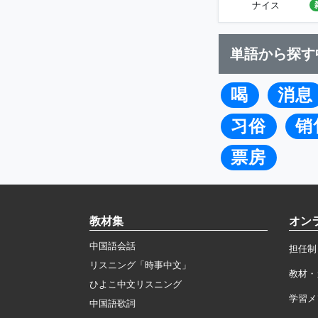
ナイス
単語から探す
喝
消息
习俗
销
票房
教材集
オン
中国語会話
担任制
リスニング「時事中文」
教材・
ひよこ中文リスニング
学習メ
中国語歌詞