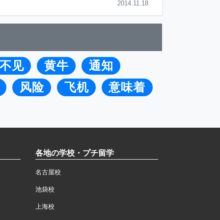
2014.11.18
不见
黄牛
通知
风险
飞机
意味着
各地の学校・プチ留学
名古屋校
池袋校
上海校