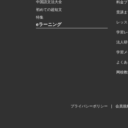
中国語文法大全
料金プ
初めての超短文
受講ま
特集
レッス
eラーニング
学習レ
法人研
学習メモ
よくあ
网校教
プライバシーポリシー
|
会員規