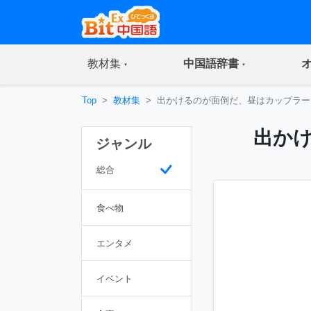
(current)
(current)
教材集
中国語辞書
Top
教材集
出かけるのが面倒だ、昼はカップラー
出か
ジャンル
総合
食べ物
エンタメ
イベント