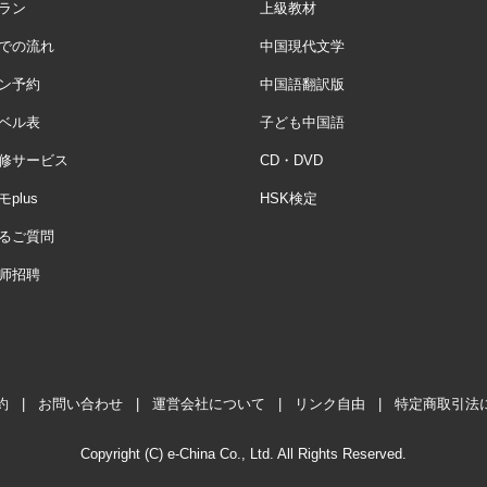
ラン
上級教材
での流れ
中国現代文学
ン予約
中国語翻訳版
ベル表
子ども中国語
修サービス
CD・DVD
plus
HSK検定
るご質問
师招聘
約
|
お問い合わせ
|
運営会社について
|
リンク自由
|
特定商取引法
Copyright (C) e-China Co., Ltd. All Rights Reserved.