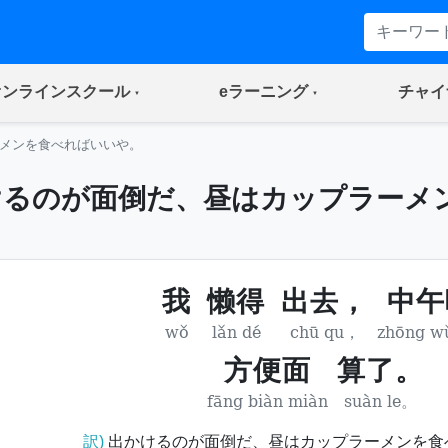
(current)
(current)
オンラインスクール
eラーニング
チャイ
メンを食べればいいや。
けるのが面倒だ、昼はカップラーメ
我
懒得
出去，
中午
wǒ
lǎn dé
chū qu，
zhōng wǔ
方便面
算了。
fāng biàn miàn
suàn le。
訳)
出かけるのが面倒だ、昼はカップラーメンを食