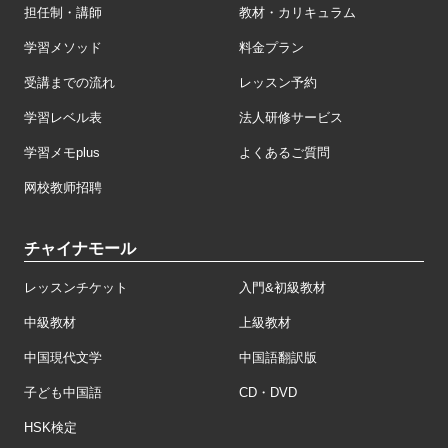
担任制・講師
教材・カリキュラム
学習メソッド
料金プラン
受講までの流れ
レッスン予約
学習レベル表
法人研修サービス
学習メモplus
よくあるご質問
网校教师招聘
チャイナモール
レッスンチケット
入門&初級教材
中級教材
上級教材
中国現代文学
中国語翻訳版
子ども中国語
CD・DVD
HSK検定