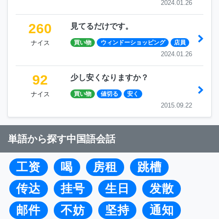
2024.01.26
260
見てるだけです。
ナイス
買い物
ウィンドーショッピング
店員
2024.01.26
92
少し安くなりますか？
ナイス
買い物
値切る
安く
2015.09.22
単語から探す中国語会話
工资
喝
房租
跳槽
传达
挂号
生日
发散
邮件
不妨
坚持
通知