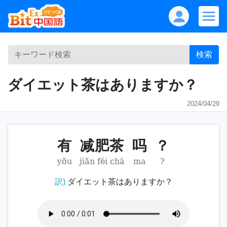
検索
ダイエット茶はありますか？
2024/04/29
有
减肥茶
吗
？
yǒu
jiǎn féi chá
ma
?
訳)
ダイエット茶はありますか？