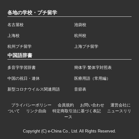
各地の学校・プチ留学
名古屋校
池袋校
上海校
杭州校
杭州プチ留学
上海プチ留学
中国語辞書
多音字学習辞書
簡体字·繁体字対照表
中国の祝日・連休
医療用語（常用編）
新型コロナウイルス関連用語
音節表
プライバシーポリシー
会員規約
お問い合わせ
運営会社に
ついて
リンク自由
特定商取引法に基づく表記
ニュースリリ
ース
Copyright (C) e-China Co., Ltd. All Rights Reserved.