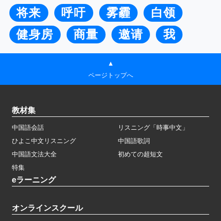
将来
呼吁
雾霾
白领
健身房
商量
邀请
我
▲
ページトップへ
教材集
中国語会話
リスニング「時事中文」
ひよこ中文リスニング
中国語歌詞
中国語文法大全
初めての超短文
特集
eラーニング
オンラインスクール