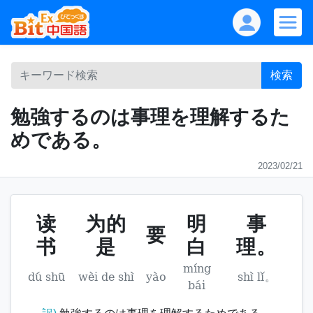
検索
勉強するのは事理を理解するた
めである。
2023/02/21
读
为的
明
事
要
书
是
白
理。
míng
dú shū
wèi de shì
yào
shì lǐ。
bái