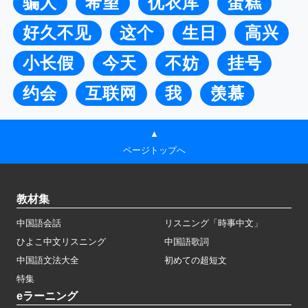
骗人
希望
优衣库
蛋糕
好久不见
这个
生日
高兴
小长假
今天
不妨
挂号
约会
互联网
我
羡慕
▲
ページトップへ
教材集
中国語会話
リスニング「時事中文」
ひよこ中文リスニング
中国語歌詞
中国語文法大全
初めての超短文
特集
eラーニング