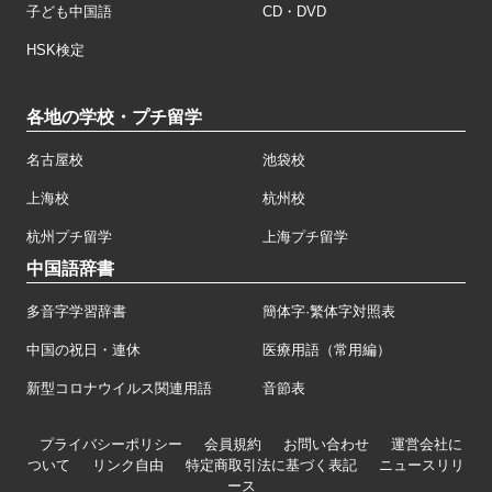
子ども中国語
CD・DVD
HSK検定
各地の学校・プチ留学
名古屋校
池袋校
上海校
杭州校
杭州プチ留学
上海プチ留学
中国語辞書
多音字学習辞書
簡体字·繁体字対照表
中国の祝日・連休
医療用語（常用編）
新型コロナウイルス関連用語
音節表
プライバシーポリシー
会員規約
お問い合わせ
運営会社に
ついて
リンク自由
特定商取引法に基づく表記
ニュースリリ
ース