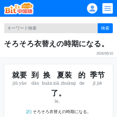
検索
そろそろ衣替えの時期になる。
2026/06/10
就要
到
换
夏装
的
季节
jiù yào
dào
huàn
xià zhuāng
de
jì jié
了。
le。
訳)
そろそろ衣替えの時期になる。