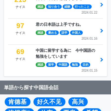
ナイス
雑談
知り合う
経験
行ったこと
2024.01.22
97
君の日本語は上手ですね。
ナイス
雑談
褒める
語学
外国人
2024.01.16
69
中国に留学する為に 今中国語の
勉強をしています
ナイス
雑談
留学
中国語
勉強
目的
2024.01.15
単語から探す中国語会話
肯德基
好久不见
高兴