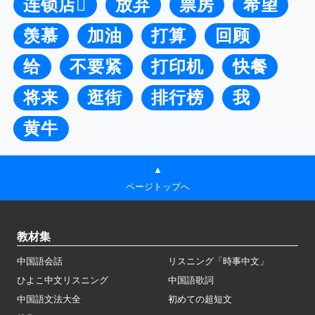
连锁店
放弃
票房
希望
羡慕
加油
打算
回顾
给
不要紧
打印机
快餐
将来
逛街
排行榜
我
黄牛
▲
ページトップへ
教材集
中国語会話
リスニング「時事中文」
ひよこ中文リスニング
中国語歌詞
中国語文法大全
初めての超短文