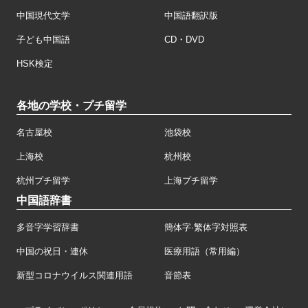
中国現代文学
中国語翻訳版
子ども中国語
CD・DVD
HSK検定
各地の学校・プチ留学
名古屋校
池袋校
上海校
杭州校
杭州プチ留学
上海プチ留学
中国語辞書
多音字学習辞書
簡体字·繁体字対照表
中国の祝日・連休
医療用語（常用編）
新型コロナウイルス関連用語
音節表