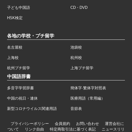
子ども中国語
CD・DVD
HSK検定
各地の学校・プチ留学
名古屋校
池袋校
上海校
杭州校
杭州プチ留学
上海プチ留学
中国語辞書
多音字学習辞書
簡体字·繁体字対照表
中国の祝日・連休
医療用語（常用編）
新型コロナウイルス関連用語
音節表
プライバシーポリシー
会員規約
お問い合わせ
運営会社に
ついて
リンク自由
特定商取引法に基づく表記
ニュースリリ