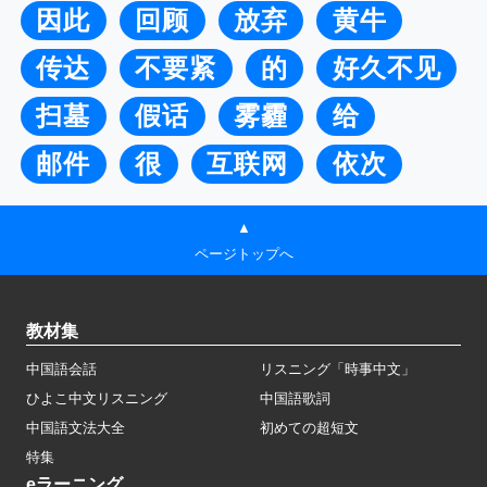
因此
回顾
放弃
黄牛
传达
不要紧
的
好久不见
扫墓
假话
雾霾
给
邮件
很
互联网
依次
▲
ページトップへ
教材集
中国語会話
リスニング「時事中文」
ひよこ中文リスニング
中国語歌詞
中国語文法大全
初めての超短文
特集
eラーニング