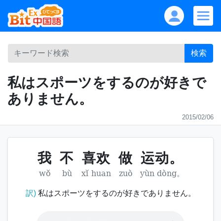
検索
私はスポーツをするのが好きで
ありません。
2015/02/06
我
不
喜欢
做
运动。
wǒ
bù
xǐ huan
zuò
yùn dòng。
訳)
私はスポーツをするのが好きでありません。