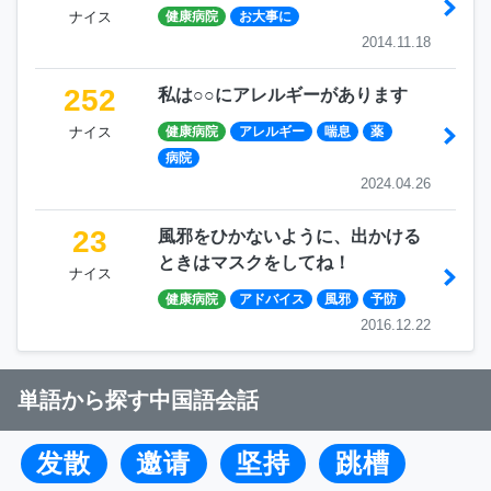
ナイス
健康病院
お大事に
2014.11.18
252
私は○○にアレルギーがあります
ナイス
健康病院
アレルギー
喘息
薬
病院
2024.04.26
23
風邪をひかないように、出かける
ときはマスクをしてね！
ナイス
健康病院
アドバイス
風邪
予防
2016.12.22
単語から探す中国語会話
发散
邀请
坚持
跳槽