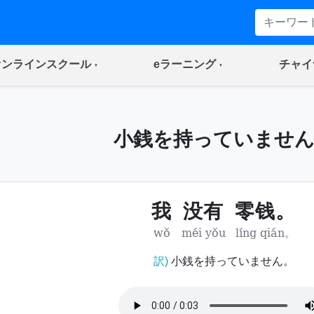
(current)
(current)
オンラインスクール
eラーニング
チャイ
小銭を持っていません
我
没有
零钱。
wǒ
méi yǒu
líng qián。
訳)
小銭を持っていません。