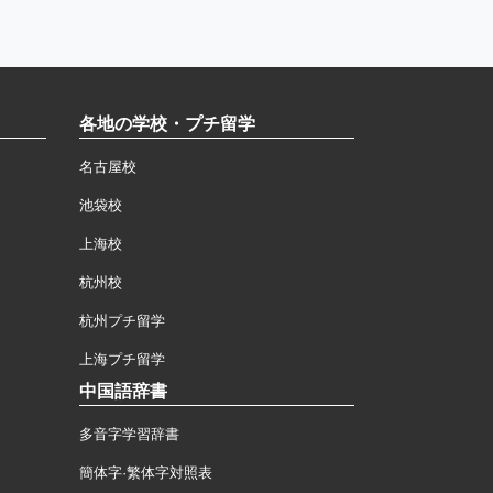
各地の学校・プチ留学
名古屋校
池袋校
上海校
杭州校
杭州プチ留学
上海プチ留学
中国語辞書
多音字学習辞書
簡体字·繁体字対照表