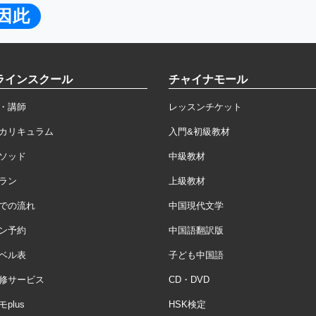
因此
ラインスクール
チャイナモール
・講師
レッスンチケット
カリキュラム
入門&初級教材
ソッド
中級教材
ラン
上級教材
での流れ
中国現代文学
ン予約
中国語翻訳版
ベル表
子ども中国語
修サービス
CD・DVD
plus
HSK検定