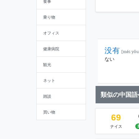
食事
乗り物
オフィス
没有
健康病院
[méi yǒu
ない
観光
ネット
類似の中国語
雑談
買い物
69
ナイス