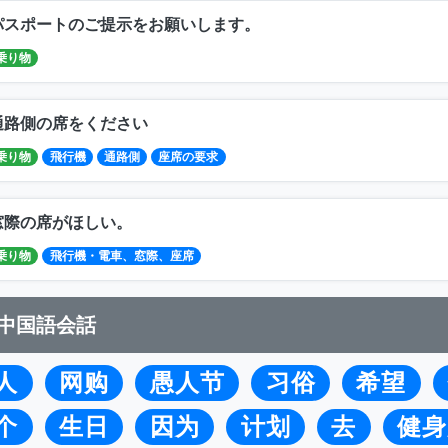
パスポートのご提示をお願いします。
乗り物
通路側の席をください
乗り物
飛行機
通路側
座席の要求
窓際の席がほしい。
乗り物
飛行機・電車、窓際、座席
中国語会話
人
网购
愚人节
习俗
希望
个
生日
因为
计划
去
健身