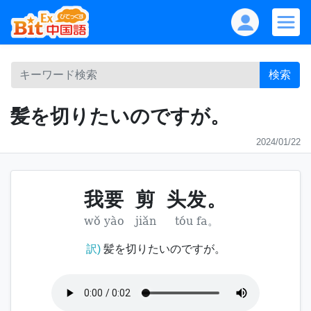
検索
髪を切りたいのですが。
2024/01/22
我要
剪
头发。
wǒ yào
jiǎn
tóu fa。
訳)
髪を切りたいのですが。