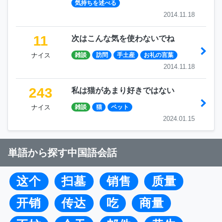
気持ちを述べる
2014.11.18
11
次はこんな気を使わないでね
ナイス
雑談
訪問
手土産
お礼の言葉
2014.11.18
243
私は猫があまり好きではない
ナイス
雑談
猫
ペット
2024.01.15
単語から探す中国語会話
这个
扫墓
销售
质量
开销
传达
吃
商量