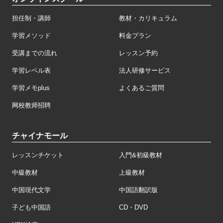
担任制・講師
教材・カリキュラム
学習メソッド
料金プラン
受講までの流れ
レッスン予約
学習レベル表
法人研修サービス
学習メモplus
よくあるご質問
网校教师招聘
チャイナモール
レッスンチケット
入門&初級教材
中級教材
上級教材
中国現代文学
中国語翻訳版
子ども中国語
CD・DVD