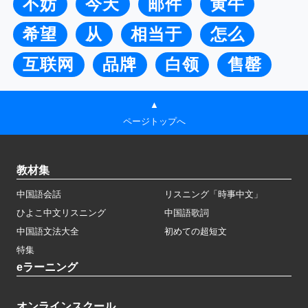
不妨
今天
邮件
黄牛
希望
从
相当于
怎么
互联网
品牌
白领
售罄
▲
ページトップへ
教材集
中国語会話
リスニング「時事中文」
ひよこ中文リスニング
中国語歌詞
中国語文法大全
初めての超短文
特集
eラーニング
オンラインスクール