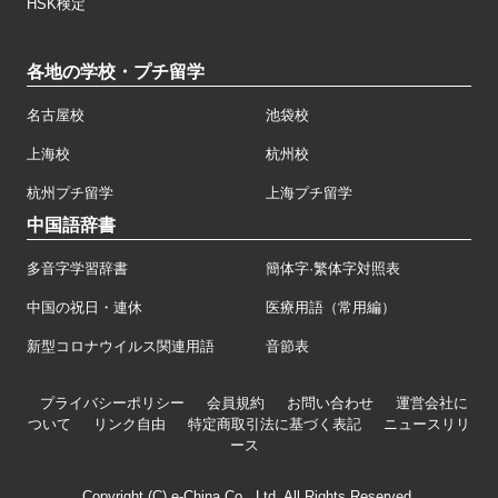
HSK検定
各地の学校・プチ留学
名古屋校
池袋校
上海校
杭州校
杭州プチ留学
上海プチ留学
中国語辞書
多音字学習辞書
簡体字·繁体字対照表
中国の祝日・連休
医療用語（常用編）
新型コロナウイルス関連用語
音節表
プライバシーポリシー
会員規約
お問い合わせ
運営会社に
ついて
リンク自由
特定商取引法に基づく表記
ニュースリリ
ース
Copyright (C) e-China Co., Ltd. All Rights Reserved.