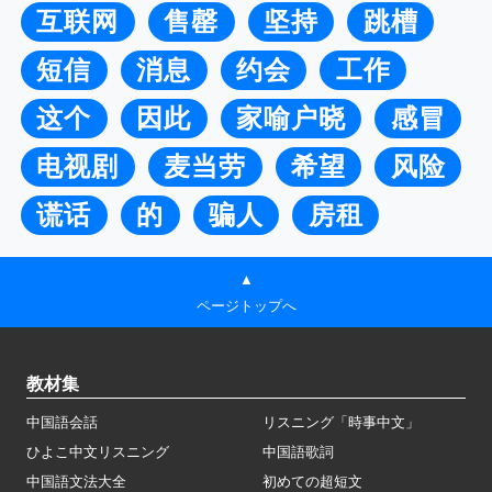
互联网
售罄
坚持
跳槽
短信
消息
约会
工作
这个
因此
家喻户晓
感冒
电视剧
麦当劳
希望
风险
谎话
的
骗人
房租
▲
ページトップへ
教材集
中国語会話
リスニング「時事中文」
ひよこ中文リスニング
中国語歌詞
中国語文法大全
初めての超短文