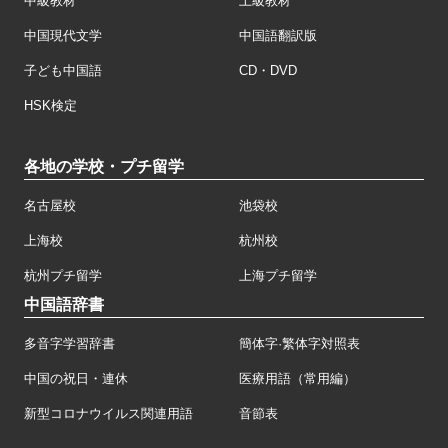
中級教材
上級教材
中国現代文学
中国語翻訳版
子ども中国語
CD・DVD
HSK検定
各地の学校・プチ留学
名古屋校
池袋校
上海校
杭州校
杭州プチ留学
上海プチ留学
中国語辞書
多音字学習辞書
簡体字·繁体字対照表
中国の祝日・連休
医療用語（常用編）
新型コロナウイルス関連用語
音節表