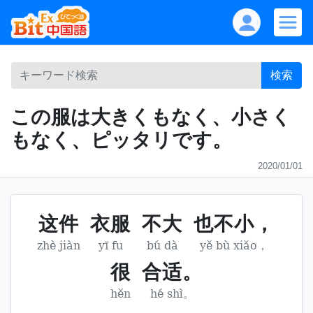
検索
この服は大きくもなく、小さく
もなく、ピッタリです。
2020/01/01
这件
衣服
不大
也不小，
zhè jiàn
yī fu
bú dà
yě bù xiǎo，
很
合适。
hěn
hé shì。