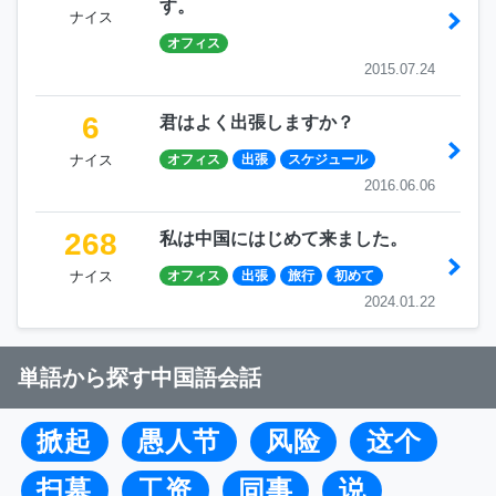
す。
ナイス
オフィス
2015.07.24
6
君はよく出張しますか？
ナイス
オフィス
出張
スケジュール
2016.06.06
268
私は中国にはじめて来ました。
ナイス
オフィス
出張
旅行
初めて
2024.01.22
単語から探す中国語会話
掀起
愚人节
风险
这个
扫墓
工资
同事
说