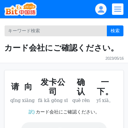
検索
カード会社にご確認ください。
2023/05/16
发卡公
确
一
请
向
司
认
下。
qǐng
xiàng
fā kǎ gōng sī
què rèn
yí xià。
訳)
カード会社にご確認ください。