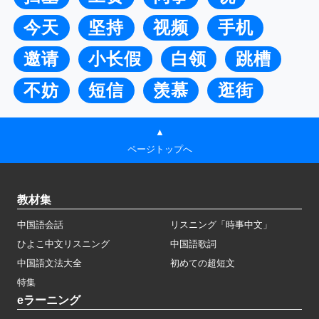
今天
坚持
视频
手机
邀请
小长假
白领
跳槽
不妨
短信
羡慕
逛街
▲
ページトップへ
教材集
中国語会話
リスニング「時事中文」
ひよこ中文リスニング
中国語歌詞
中国語文法大全
初めての超短文
特集
eラーニング