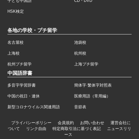
子ども中国語
CD・DVD
HSK検定
各地の学校・プチ留学
名古屋校
池袋校
上海校
杭州校
杭州プチ留学
上海プチ留学
中国語辞書
多音字学習辞書
簡体字·繁体字対照表
中国の祝日・連休
医療用語（常用編）
新型コロナウイルス関連用語
音節表
プライバシーポリシー
会員規約
お問い合わせ
運営会社に
ついて
リンク自由
特定商取引法に基づく表記
ニュースリリ
ース