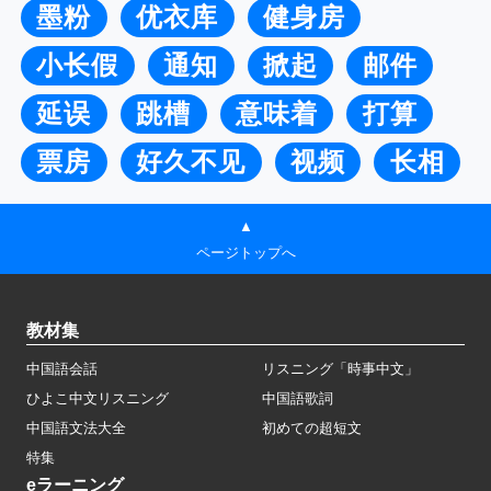
墨粉
优衣库
健身房
小长假
通知
掀起
邮件
延误
跳槽
意味着
打算
票房
好久不见
视频
长相
▲
ページトップへ
教材集
中国語会話
リスニング「時事中文」
ひよこ中文リスニング
中国語歌詞
中国語文法大全
初めての超短文
特集
eラーニング