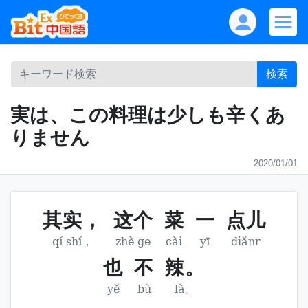
検索
実は、この料理は少しも辛くあ
りません
2020/01/01
其实，
这个
菜
一
点儿
qí shí，
zhè ge
cài
yī
diǎnr
也
不
辣。
yě
bù
là。