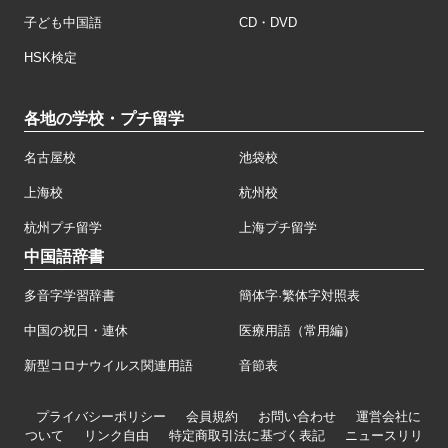
子ども中国語
CD・DVD
HSK検定
各地の学校・プチ留学
名古屋校
池袋校
上海校
杭州校
杭州プチ留学
上海プチ留学
中国語辞書
多音字学習辞書
簡体字·繁体字対照表
中国の祝日・連休
医療用語（常用編）
新型コロナウイルス関連用語
音節表
プライバシーポリシー
会員規約
お問い合わせ
運営会社に
ついて
リンク自由
特定商取引法に基づく表記
ニュースリリ