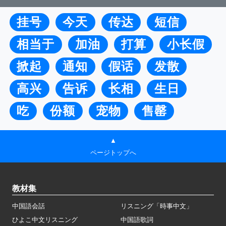
挂号
今天
传达
短信
相当于
加油
打算
小长假
掀起
通知
假话
发散
高兴
告诉
长相
生日
吃
份额
宠物
售罄
▲
ページトップへ
教材集
中国語会話
リスニング「時事中文」
ひよこ中文リスニング
中国語歌詞