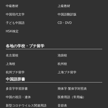
中級教材
上級教材
中国現代文学
中国語翻訳版
子ども中国語
CD・DVD
HSK検定
各地の学校・プチ留学
名古屋校
池袋校
上海校
杭州校
杭州プチ留学
上海プチ留学
中国語辞書
多音字学習辞書
簡体字·繁体字対照表
中国の祝日・連休
医療用語（常用編）
新型コロナウイルス関連用語
音節表