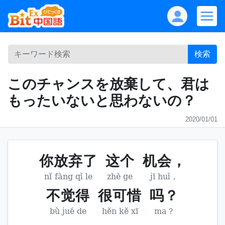
検索
このチャンスを放棄して、君は
もったいないと思わないの？
2020/01/01
你放弃了
这个
机会，
nǐ fàng qì le
zhè ge
jī huì，
不觉得
很可惜
吗？
bù jué de
hěn kě xī
ma？