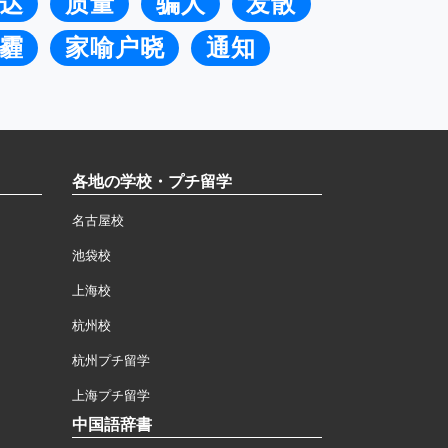
达
质量
骗人
发散
霾
家喻户晓
通知
各地の学校・プチ留学
名古屋校
池袋校
上海校
杭州校
杭州プチ留学
上海プチ留学
中国語辞書