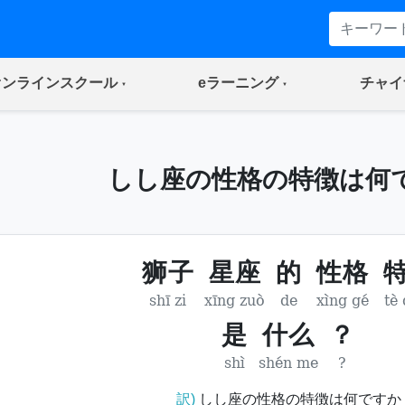
(current)
(current)
オンラインスクール
eラーニング
チャイ
しし座の性格の特徴は何
狮子
星座
的
性格
shī zi
xīng zuò
de
xìng gé
tè
是
什么
？
shì
shén me
?
訳)
しし座の性格の特徴は何ですか