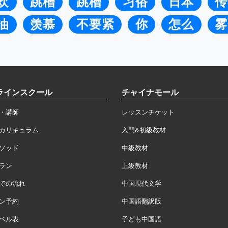
欢
跳槽
跳槽
习俗
日本
传
油
羡慕
不要紧
你
怎么
雾
ラインスクール
チャイナモール
・講師
レッスンチケット
カリキュラム
入門&初級教材
ソッド
中級教材
ラン
上級教材
での流れ
中国現代文学
ン予約
中国語翻訳版
ベル表
子ども中国語