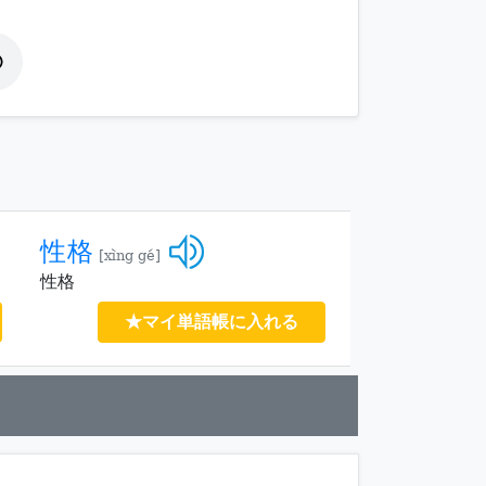
性格
[xìng gé]
性格
★マイ単語帳に入れる