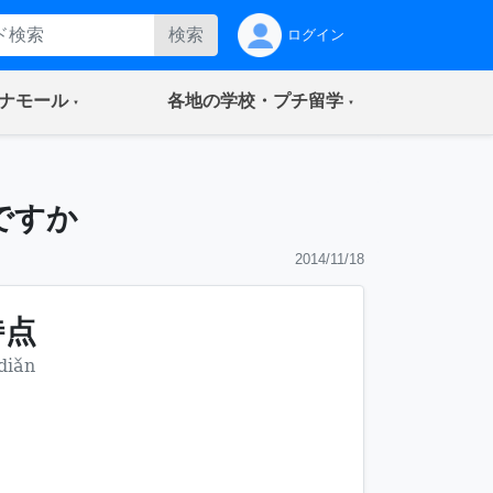
検索
ログイン
(current)
(current)
ナモール
各地の学校・プチ留学
ですか
2014/11/18
特点
 diǎn