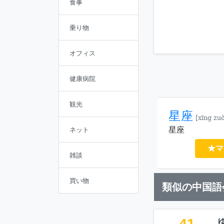
食事
乗り物
オフィス
健康病院
観光
星座
[xīng zu
星座
ネット
★マ
雑談
買い物
類似の中国語
41