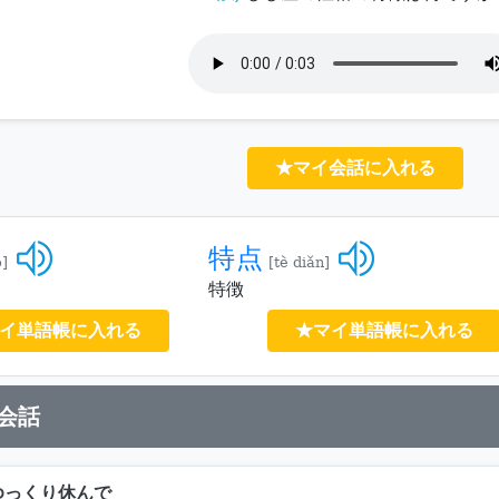
★マイ会話に入れる
特点
ò]
[tè diǎn]
特徴
イ単語帳に入れる
★マイ単語帳に入れる
会話
ゆっくり休んで