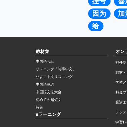
挂号
喜
因为
加
给
教材集
オン
中国語会話
担任制
リスニング「時事中文」
教材・
ひよこ中文リスニング
学習メ
中国語歌詞
中国語文法大全
料金プ
初めての超短文
受講ま
特集
レッス
eラーニング
学習レ