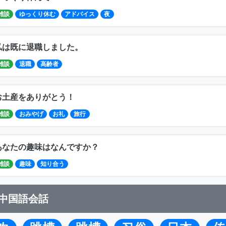
雑談
ゆっくり休む
アドバイス
夜
私は既に退職しました。
雑談
退職
高齢者
お土産をありがとう！
雑談
おみやげ
お礼
旅行
あなたの趣味はなんですか？
雑談
趣味
知り合う
中国語会話