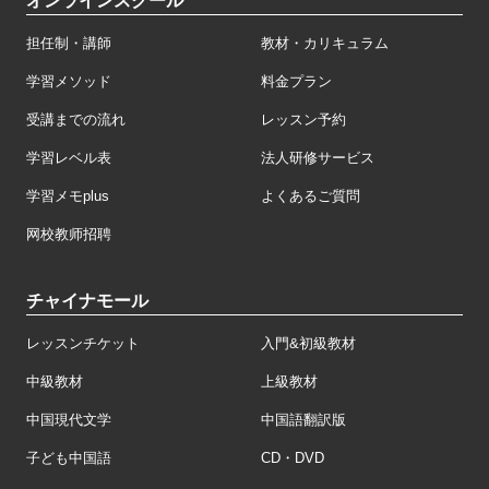
オンラインスクール
担任制・講師
教材・カリキュラム
学習メソッド
料金プラン
受講までの流れ
レッスン予約
学習レベル表
法人研修サービス
学習メモplus
よくあるご質問
网校教师招聘
チャイナモール
レッスンチケット
入門&初級教材
中級教材
上級教材
中国現代文学
中国語翻訳版
子ども中国語
CD・DVD