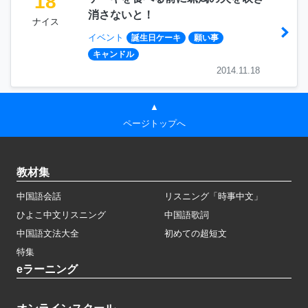
18
消さないと！
ナイス
イベント
誕生日ケーキ
願い事
キャンドル
2014.11.18
▲
ページトップへ
教材集
中国語会話
リスニング「時事中文」
ひよこ中文リスニング
中国語歌詞
中国語文法大全
初めての超短文
特集
eラーニング