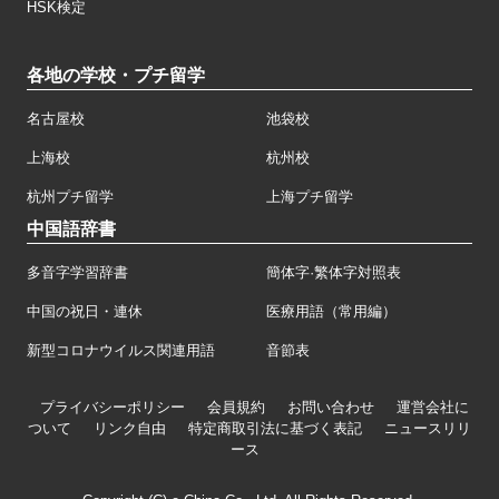
HSK検定
各地の学校・プチ留学
名古屋校
池袋校
上海校
杭州校
杭州プチ留学
上海プチ留学
中国語辞書
多音字学習辞書
簡体字·繁体字対照表
中国の祝日・連休
医療用語（常用編）
新型コロナウイルス関連用語
音節表
プライバシーポリシー
会員規約
お問い合わせ
運営会社に
ついて
リンク自由
特定商取引法に基づく表記
ニュースリリ
ース