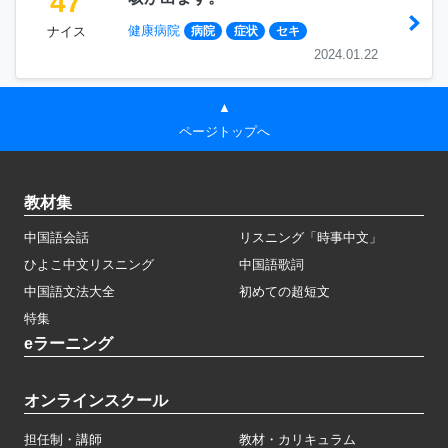
47
健康病院
ナイス
病院
症状
セキ
2024.01.22
▲
ページトップへ
教材集
中国語会話
リスニング「時事中文」
ひよこ中文リスニング
中国語歌詞
中国語文法大全
初めての超短文
特集
eラーニング
オンラインスクール
担任制・講師
教材・カリキュラム