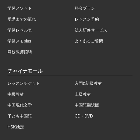
学習メソッド
料金プラン
受講までの流れ
レッスン予約
学習レベル表
法人研修サービス
学習メモplus
よくあるご質問
网校教师招聘
チャイナモール
レッスンチケット
入門&初級教材
中級教材
上級教材
中国現代文学
中国語翻訳版
子ども中国語
CD・DVD
HSK検定