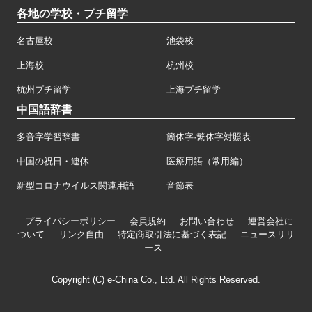
各地の学校・プチ留学
名古屋校
池袋校
上海校
杭州校
杭州プチ留学
上海プチ留学
中国語辞書
多音字学習辞書
簡体字·繁体字対照表
中国の祝日・連休
医療用語（常用編）
新型コロナウイルス関連用語
音節表
プライバシーポリシー
会員規約
お問い合わせ
運営会社に
ついて
リンク自由
特定商取引法に基づく表記
ニュースリリ
ース
Copyright (C) e-China Co., Ltd. All Rights Reserved.