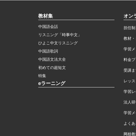
教材集
オン
中国語会話
担任制
リスニング「時事中文」
教材・
ひよこ中文リスニング
学習メ
中国語歌詞
中国語文法大全
料金プ
初めての超短文
受講ま
特集
レッス
eラーニング
学習レ
法人研
学習メモ
よくあ
网校教