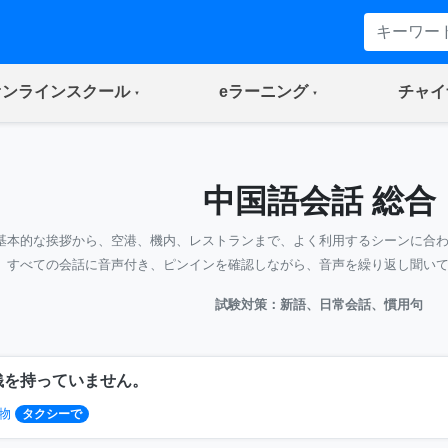
(current)
(current)
オンラインスクール
eラーニング
チャイ
中国語会話 総合
基本的な挨拶から、空港、機内、レストランまで、よく利用するシーンに合
すべての会話に音声付き、ピンインを確認しながら、音声を繰り返し聞い
試験対策：新語、日常会話、慣用句
銭を持っていません。
物
タクシーで