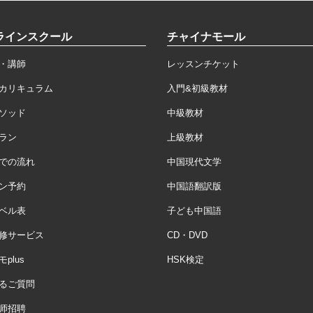
ラインスクール
チャイナモール
・講師
レッスンチケット
カリキュラム
入門&初級教材
ソッド
中級教材
ラン
上級教材
での流れ
中国現代文学
ン予約
中国語翻訳版
ベル表
子ども中国語
修サービス
CD・DVD
plus
HSK検定
るご質問
师招聘