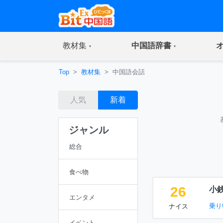
(current)
(current)
教材集
中国語辞書
Top
教材集
中国語会話
人気
新着
ジャンル
総合
食べ物
26
小
エンタメ
乗り
ナイス
イベント