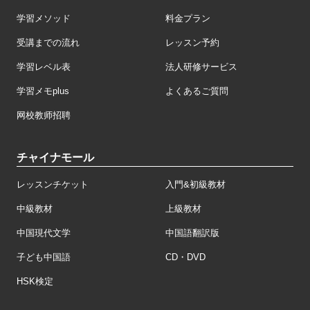
学習メソッド
料金プラン
受講までの流れ
レッスン予約
学習レベル表
法人研修サービス
学習メモplus
よくあるご質問
网校教师招聘
チャイナモール
レッスンチケット
入門&初級教材
中級教材
上級教材
中国現代文学
中国語翻訳版
子ども中国語
CD・DVD
HSK検定