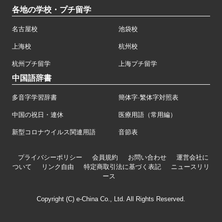
各地の学校・プチ留学
名古屋校
池袋校
上海校
杭州校
杭州プチ留学
上海プチ留学
中国語辞書
多音字学習辞書
簡体字·繁体字対照表
中国の祝日・連休
医療用語（常用編）
新型コロナウイルス関連用語
音節表
プライバシーポリシー
会員規約
お問い合わせ
運営会社に
ついて
リンク自由
特定商取引法に基づく表記
ニュースリリ
ース
Copyright (C) e-China Co., Ltd. All Rights Reserved.