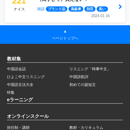
221
雑談
ナイス
ブランド品
高級車
別荘
高い
2024.01.16
▲
ページトップへ
教材集
中国語会話
リスニング「時事中文」
ひよこ中文リスニング
中国語歌詞
中国語文法大全
初めての超短文
特集
eラーニング
オンラインスクール
担任制・講師
教材・カリキュラム