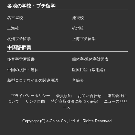
各地の学校・プチ留学
名古屋校
池袋校
上海校
杭州校
杭州プチ留学
上海プチ留学
中国語辞書
多音字学習辞書
簡体字·繁体字対照表
中国の祝日・連休
医療用語（常用編）
新型コロナウイルス関連用語
音節表
プライバシーポリシー
会員規約
お問い合わせ
運営会社に
ついて
リンク自由
特定商取引法に基づく表記
ニュースリリ
ース
Copyright (C) e-China Co., Ltd. All Rights Reserved.