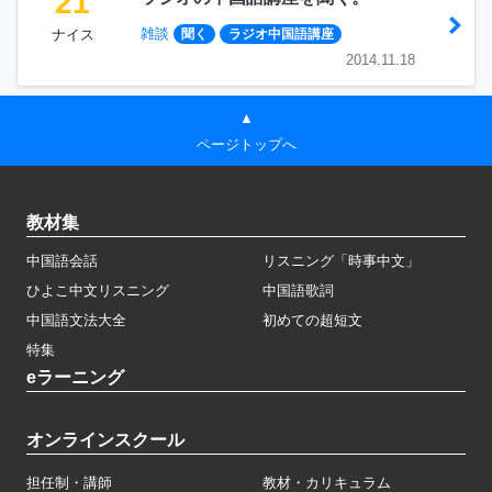
21
雑談
ナイス
聞く
ラジオ中国語講座
2014.11.18
▲
ページトップへ
教材集
中国語会話
リスニング「時事中文」
ひよこ中文リスニング
中国語歌詞
中国語文法大全
初めての超短文
特集
eラーニング
オンラインスクール
担任制・講師
教材・カリキュラム