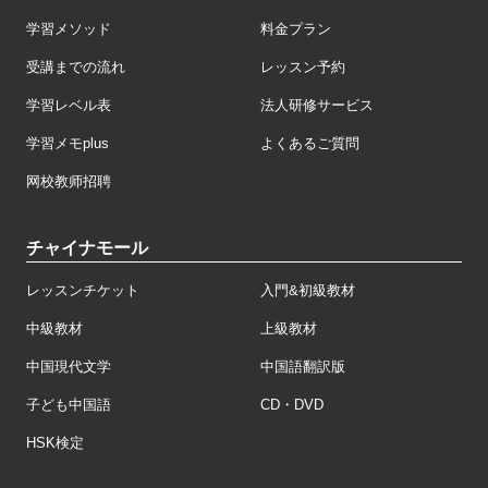
学習メソッド
料金プラン
受講までの流れ
レッスン予約
学習レベル表
法人研修サービス
学習メモplus
よくあるご質問
网校教师招聘
チャイナモール
レッスンチケット
入門&初級教材
中級教材
上級教材
中国現代文学
中国語翻訳版
子ども中国語
CD・DVD
HSK検定