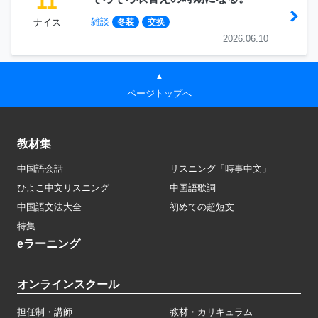
11
雑談
ナイス
冬装
交换
2026.06.10
▲
ページトップへ
教材集
中国語会話
リスニング「時事中文」
ひよこ中文リスニング
中国語歌詞
中国語文法大全
初めての超短文
特集
eラーニング
オンラインスクール
担任制・講師
教材・カリキュラム