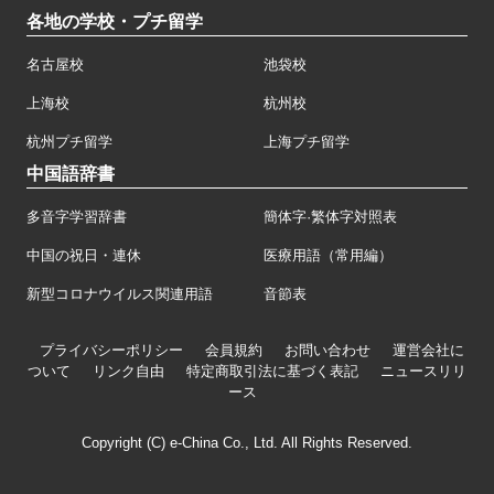
各地の学校・プチ留学
名古屋校
池袋校
上海校
杭州校
杭州プチ留学
上海プチ留学
中国語辞書
多音字学習辞書
簡体字·繁体字対照表
中国の祝日・連休
医療用語（常用編）
新型コロナウイルス関連用語
音節表
プライバシーポリシー
会員規約
お問い合わせ
運営会社に
ついて
リンク自由
特定商取引法に基づく表記
ニュースリリ
ース
Copyright (C) e-China Co., Ltd. All Rights Reserved.