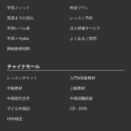
学習メソッド
料金プラン
受講までの流れ
レッスン予約
学習レベル表
法人研修サービス
学習メモplus
よくあるご質問
网校教师招聘
チャイナモール
レッスンチケット
入門&初級教材
中級教材
上級教材
中国現代文学
中国語翻訳版
子ども中国語
CD・DVD
HSK検定