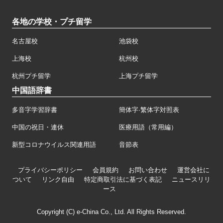
各地の学校・プチ留学
名古屋校
池袋校
上海校
杭州校
杭州プチ留学
上海プチ留学
中国語辞書
多音字学習辞書
簡体字·繁体字対照表
中国の祝日・連休
医療用語（常用編）
新型コロナウイルス関連用語
音節表
プライバシーポリシー
会員規約
お問い合わせ
運営会社に
ついて
リンク自由
特定商取引法に基づく表記
ニュースリリ
ース
Copyright (C) e-China Co., Ltd. All Rights Reserved.