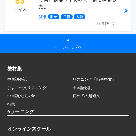
53
た。
ナイス
雑談
肚子
Ｔ恤
大妈
2026.05.22
▲
ページトップへ
教材集
中国語会話
リスニング「時事中文」
ひよこ中文リスニング
中国語歌詞
中国語文法大全
初めての超短文
特集
eラーニング
オンラインスクール