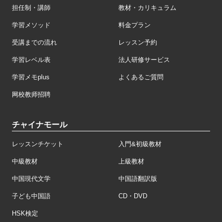
担任制・講師
教材・カリキュラム
学習メソッド
料金プラン
受講までの流れ
レッスン予約
学習レベル表
法人研修サービス
学習メモplus
よくあるご質問
网校教师招聘
チャイナモール
レッスンチケット
入門&初級教材
中級教材
上級教材
中国現代文学
中国語翻訳版
子ども中国語
CD・DVD
HSK検定