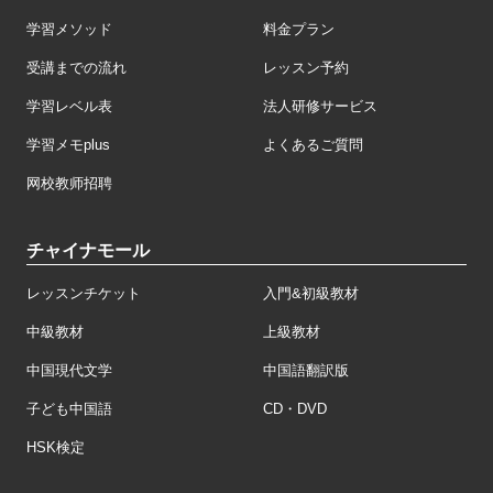
学習メソッド
料金プラン
受講までの流れ
レッスン予約
学習レベル表
法人研修サービス
学習メモplus
よくあるご質問
网校教师招聘
チャイナモール
レッスンチケット
入門&初級教材
中級教材
上級教材
中国現代文学
中国語翻訳版
子ども中国語
CD・DVD
HSK検定