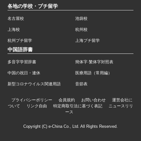
各地の学校・プチ留学
名古屋校
池袋校
上海校
杭州校
杭州プチ留学
上海プチ留学
中国語辞書
多音字学習辞書
簡体字·繁体字対照表
中国の祝日・連休
医療用語（常用編）
新型コロナウイルス関連用語
音節表
プライバシーポリシー
会員規約
お問い合わせ
運営会社に
ついて
リンク自由
特定商取引法に基づく表記
ニュースリリ
ース
Copyright (C) e-China Co., Ltd. All Rights Reserved.