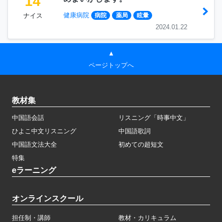
14
健康病院
ナイス
病院
薬局
眩暈
2024.01.22
▲
ページトップへ
教材集
中国語会話
リスニング「時事中文」
ひよこ中文リスニング
中国語歌詞
中国語文法大全
初めての超短文
特集
eラーニング
オンラインスクール
担任制・講師
教材・カリキュラム