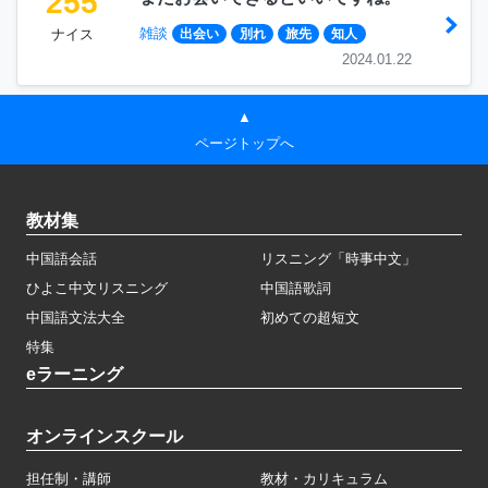
255
雑談
ナイス
出会い
別れ
旅先
知人
2024.01.22
▲
ページトップへ
教材集
中国語会話
リスニング「時事中文」
ひよこ中文リスニング
中国語歌詞
中国語文法大全
初めての超短文
特集
eラーニング
オンラインスクール
担任制・講師
教材・カリキュラム