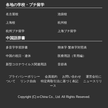
各地の学校・プチ留学
名古屋校
池袋校
上海校
杭州校
杭州プチ留学
上海プチ留学
中国語辞書
多音字学習辞書
簡体字·繁体字対照表
中国の祝日・連休
医療用語（常用編）
新型コロナウイルス関連用語
音節表
プライバシーポリシー
会員規約
お問い合わせ
運営会社に
ついて
リンク自由
特定商取引法に基づく表記
ニュースリリ
ース
Copyright (C) e-China Co., Ltd. All Rights Reserved.