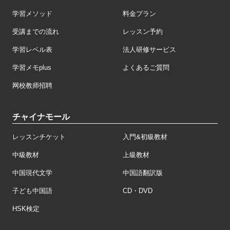
学習メソッド
料金プラン
受講までの流れ
レッスン予約
学習レベル表
法人研修サービス
学習メモplus
よくあるご質問
网校教师招聘
チャイナモール
レッスンチケット
入門&初級教材
中級教材
上級教材
中国現代文学
中国語翻訳版
子ども中国語
CD・DVD
HSK検定