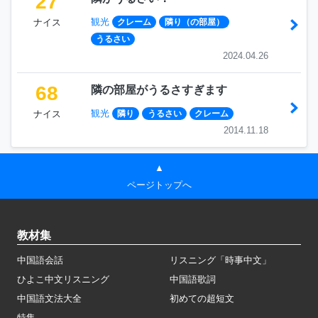
27
観光
ナイス
クレーム
隣り（の部屋）
うるさい
2024.04.26
68
隣の部屋がうるさすぎます
観光
ナイス
隣り
うるさい
クレーム
2014.11.18
▲
ページトップへ
教材集
中国語会話
リスニング「時事中文」
ひよこ中文リスニング
中国語歌詞
中国語文法大全
初めての超短文
特集