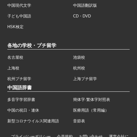
中国現代文学
中国語翻訳版
子ども中国語
CD・DVD
HSK検定
各地の学校・プチ留学
名古屋校
池袋校
上海校
杭州校
杭州プチ留学
上海プチ留学
中国語辞書
多音字学習辞書
簡体字·繁体字対照表
中国の祝日・連休
医療用語（常用編）
新型コロナウイルス関連用語
音節表
プライバシーポリシー
会員規約
お問い合わせ
運営会社に