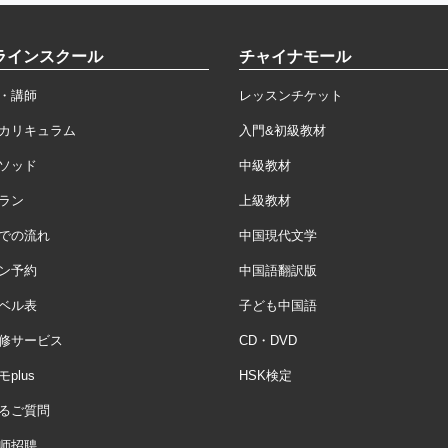
ラインスクール
チャイナモール
・講師
レッスンチケット
カリキュラム
入門&初級教材
ソッド
中級教材
ラン
上級教材
での流れ
中国現代文学
ン予約
中国語翻訳版
ベル表
子ども中国語
修サービス
CD・DVD
plus
HSK検定
るご質問
师招聘