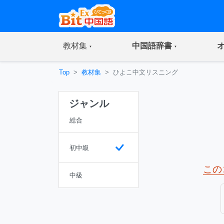
(current)
(current)
教材集
中国語辞書
Top
教材集
ひよこ中文リスニング
ジャンル
総合
初中級
この
中級