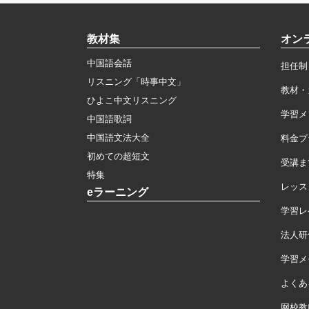
教材集
オン
中国語会話
担任制
リスニング「時事中文」
教材・
ひよこ中文リスニング
学習メ
中国語歌詞
中国語文法大全
料金プ
初めての超短文
受講ま
特集
レッス
eラーニング
学習レ
法人研
学習メモ
よくあ
网校教