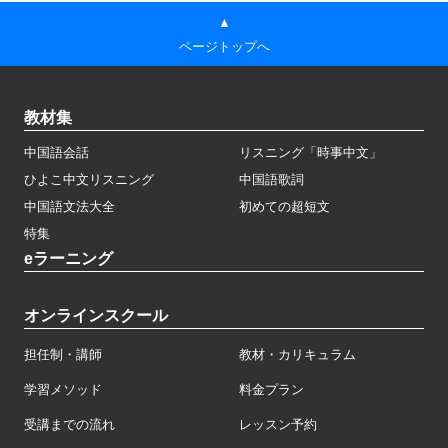
▲
ページトップへ
教材集
中国語会話
リスニング「時事中文」
ひよこ中文リスニング
中国語歌詞
中国語文法大全
初めての超短文
特集
eラーニング
オンラインスクール
担任制・講師
教材・カリキュラム
学習メソッド
料金プラン
受講までの流れ
レッスン予約