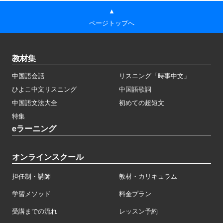
▲
ページトップへ
教材集
中国語会話
リスニング「時事中文」
ひよこ中文リスニング
中国語歌詞
中国語文法大全
初めての超短文
特集
eラーニング
オンラインスクール
担任制・講師
教材・カリキュラム
学習メソッド
料金プラン
受講までの流れ
レッスン予約