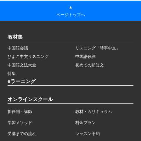
▲
ページトップへ
教材集
中国語会話
リスニング「時事中文」
ひよこ中文リスニング
中国語歌詞
中国語文法大全
初めての超短文
特集
eラーニング
オンラインスクール
担任制・講師
教材・カリキュラム
学習メソッド
料金プラン
受講までの流れ
レッスン予約