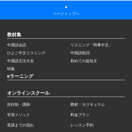
▲
ページトップへ
教材集
中国語会話
リスニング「時事中文」
ひよこ中文リスニング
中国語歌詞
中国語文法大全
初めての超短文
特集
eラーニング
オンラインスクール
担任制・講師
教材・カリキュラム
学習メソッド
料金プラン
受講までの流れ
レッスン予約