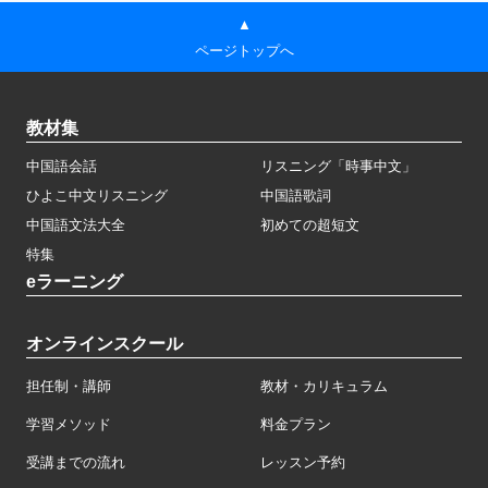
▲
ページトップへ
教材集
中国語会話
リスニング「時事中文」
ひよこ中文リスニング
中国語歌詞
中国語文法大全
初めての超短文
特集
eラーニング
オンラインスクール
担任制・講師
教材・カリキュラム
学習メソッド
料金プラン
受講までの流れ
レッスン予約