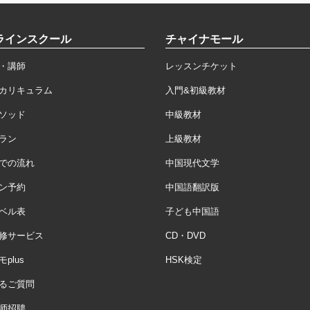
ラインスクール
チャイナモール
・講師
レッスンチケット
カリキュラム
入門&初級教材
ソッド
中級教材
ラン
上級教材
での流れ
中国現代文学
ン予約
中国語翻訳版
ベル表
子ども中国語
修サービス
CD・DVD
plus
HSK検定
るご質問
师招聘