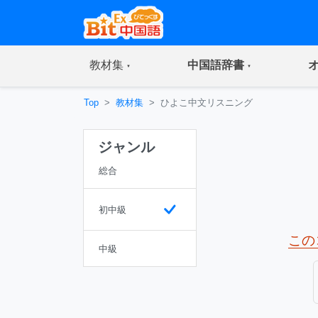
(current)
(current)
教材集
中国語辞書
Top
教材集
ひよこ中文リスニング
ジャンル
総合
初中級
この
中級