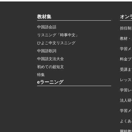
教材集
オン
中国語会話
担任制
リスニング「時事中文」
教材・
ひよこ中文リスニング
学習メ
中国語歌詞
中国語文法大全
料金プ
初めての超短文
受講ま
特集
レッス
eラーニング
学習レ
法人研
学習メモ
よくあ
网校教