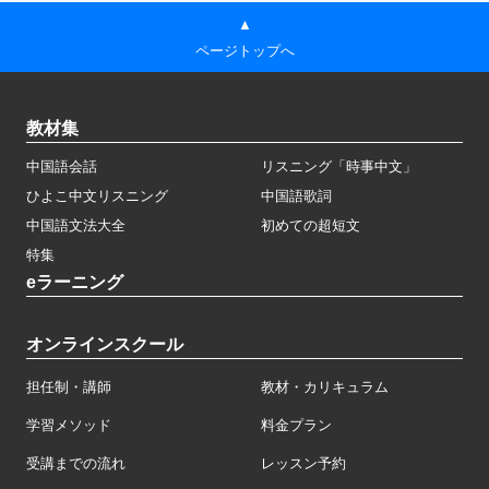
▲
ページトップへ
教材集
中国語会話
リスニング「時事中文」
ひよこ中文リスニング
中国語歌詞
中国語文法大全
初めての超短文
特集
eラーニング
オンラインスクール
担任制・講師
教材・カリキュラム
学習メソッド
料金プラン
受講までの流れ
レッスン予約