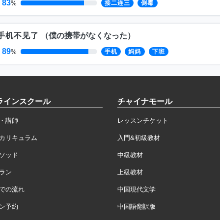
83
%
接二连三
倒霉
手机不见了
（
僕の携帯がなくなった
）
89
%
手机
妈妈
下班
ラインスクール
チャイナモール
・講師
レッスンチケット
カリキュラム
入門&初級教材
ソッド
中級教材
ラン
上級教材
での流れ
中国現代文学
ン予約
中国語翻訳版