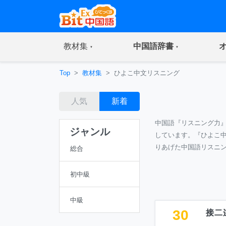
(current)
(current)
教材集
中国語辞書
Top
教材集
ひよこ中文リスニング
人気
新着
中国語『リスニング力
ジャンル
しています。『ひよこ
りあげた中国語リスニ
総合
初中級
中級
30
接二