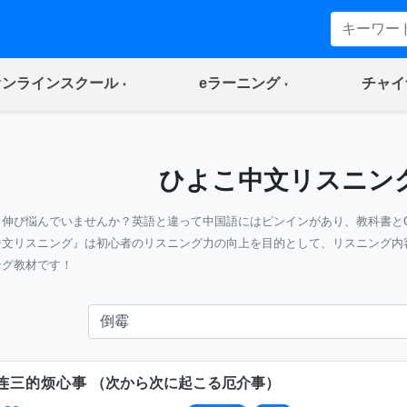
(current)
(current)
オンラインスクール
eラーニング
チャイ
ひよこ中文リスニン
』伸び悩んでいませんか？英語と違って中国語にはピンインがあり、教科書と
中文リスニング』は初心者のリスニング力の向上を目的として、リスニング内
ング教材です！
连三的烦心事
（
次から次に起こる厄介事
）