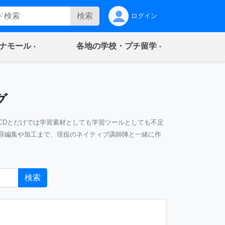
検索
ログイン
(current)
(current)
ナモール
各地の学校・プチ留学
グ
CDとだけでは学習素材としても学習ツールとしても不足
容編集や加工まで、現役のネイティブ講師陣と一緒に作
検索