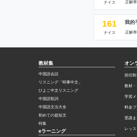
正解率
ナイス
161
我的
正解率
ナイス
教材集
オン
中国語会話
担任制
リスニング「時事中文」
教材・
ひよこ中文リスニング
学習メ
中国語歌詞
中国語文法大全
料金プ
初めての超短文
受講ま
特集
レッス
eラーニング