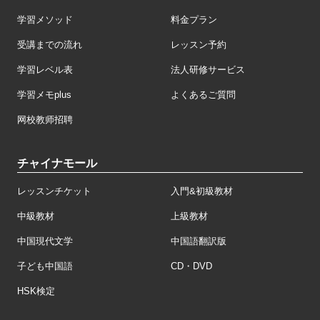
学習メソッド
料金プラン
受講までの流れ
レッスン予約
学習レベル表
法人研修サービス
学習メモplus
よくあるご質問
网校教师招聘
チャイナモール
レッスンチケット
入門&初級教材
中級教材
上級教材
中国現代文学
中国語翻訳版
子ども中国語
CD・DVD
HSK検定