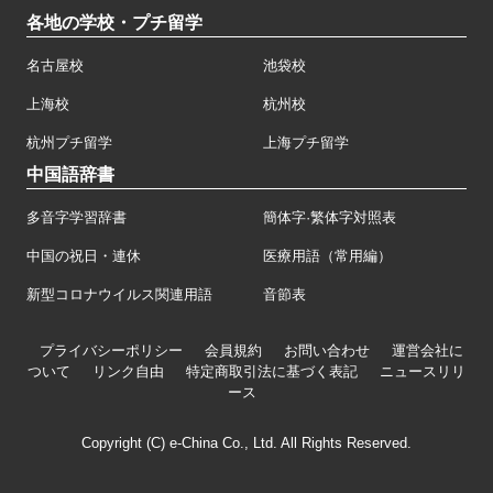
各地の学校・プチ留学
名古屋校
池袋校
上海校
杭州校
杭州プチ留学
上海プチ留学
中国語辞書
多音字学習辞書
簡体字·繁体字対照表
中国の祝日・連休
医療用語（常用編）
新型コロナウイルス関連用語
音節表
プライバシーポリシー
会員規約
お問い合わせ
運営会社に
ついて
リンク自由
特定商取引法に基づく表記
ニュースリリ
ース
Copyright (C) e-China Co., Ltd. All Rights Reserved.