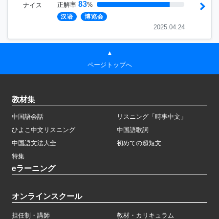
83
正解率
%
ナイス
汉语
博览会
2025.04.24
▲
ページトップへ
教材集
中国語会話
リスニング「時事中文」
ひよこ中文リスニング
中国語歌詞
中国語文法大全
初めての超短文
特集
eラーニング
オンラインスクール
担任制・講師
教材・カリキュラム