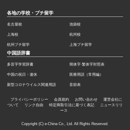
各地の学校・プチ留学
名古屋校
池袋校
上海校
杭州校
杭州プチ留学
上海プチ留学
中国語辞書
多音字学習辞書
簡体字·繁体字対照表
中国の祝日・連休
医療用語（常用編）
新型コロナウイルス関連用語
音節表
プライバシーポリシー
会員規約
お問い合わせ
運営会社に
ついて
リンク自由
特定商取引法に基づく表記
ニュースリリ
ース
Copyright (C) e-China Co., Ltd. All Rights Reserved.