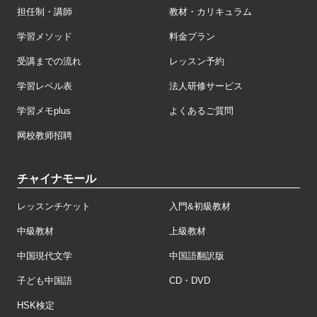
担任制・講師
教材・カリキュラム
学習メソッド
料金プラン
受講までの流れ
レッスン予約
学習レベル表
法人研修サービス
学習メモplus
よくあるご質問
网校教师招聘
チャイナモール
レッスンチケット
入門&初級教材
中級教材
上級教材
中国現代文学
中国語翻訳版
子ども中国語
CD・DVD
HSK検定