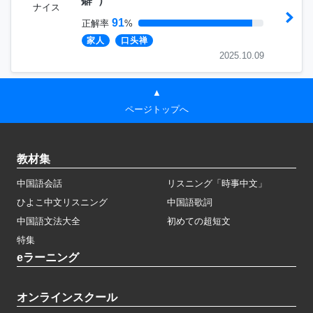
癖”
）
ナイス
91
正解率
%
家人
口头禅
2025.10.09
▲
ページトップへ
教材集
中国語会話
リスニング「時事中文」
ひよこ中文リスニング
中国語歌詞
中国語文法大全
初めての超短文
特集
eラーニング
オンラインスクール