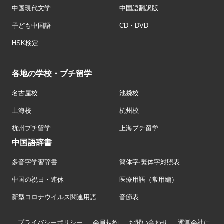
中国現代文学
中国語翻訳版
子ども中国語
CD・DVD
HSK検定
各地の学校・プチ留学
名古屋校
池袋校
上海校
杭州校
杭州プチ留学
上海プチ留学
中国語辞書
多音字学習辞書
簡体字·繁体字対照表
中国の祝日・連休
医療用語（常用編）
新型コロナウイルス関連用語
音節表
プライバシーポリシー
会員規約
お問い合わせ
運営会社に