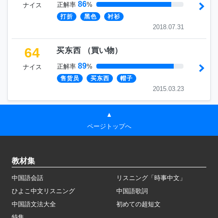
86
正解率
%
ナイス
打折
黑色
衬衫
2018.07.31
64
买东西
（
買い物
）
89
正解率
%
ナイス
售货员
买东西
帽子
2015.03.23
▲
ページトップへ
教材集
中国語会話
リスニング「時事中文」
ひよこ中文リスニング
中国語歌詞
中国語文法大全
初めての超短文
特集