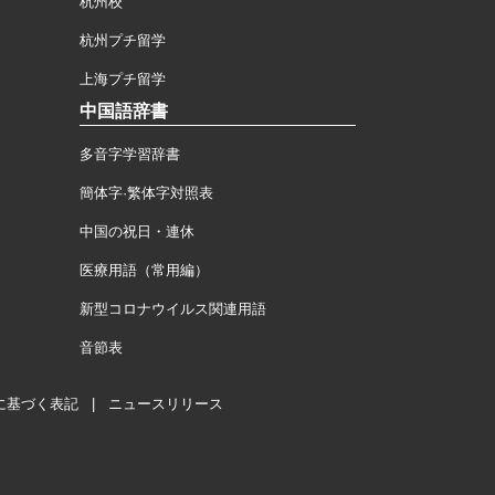
杭州校
杭州プチ留学
上海プチ留学
中国語辞書
多音字学習辞書
簡体字·繁体字対照表
中国の祝日・連休
医療用語（常用編）
新型コロナウイルス関連用語
音節表
に基づく表記
|
ニュースリリース