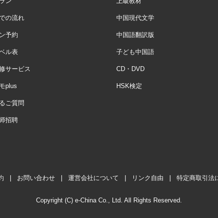
ラン
上級教材
での流れ
中国現代文学
ン予約
中国語翻訳版
ベル表
子ども中国語
修サービス
CD・DVD
plus
HSK検定
るご質問
师招聘
約
|
お問い合わせ
|
運営会社について
|
リンク自由
|
特定商取引法
Copyright (C) e-China Co., Ltd. All Rights Reserved.