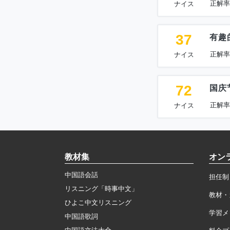
正解率
ナイス
37
有趣
正解率
ナイス
72
国庆
正解率
ナイス
教材集
オン
中国語会話
担任制
リスニング「時事中文」
教材・
ひよこ中文リスニング
学習メ
中国語歌詞