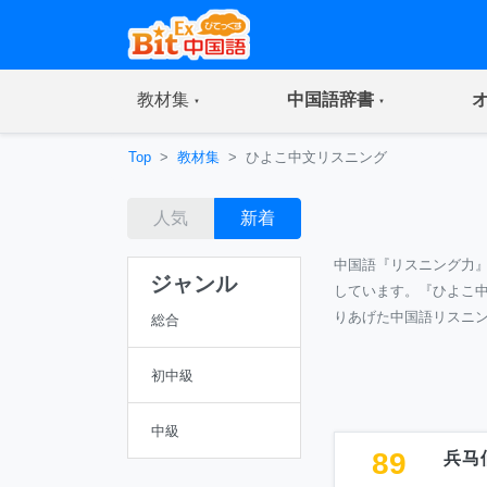
(current)
(current)
教材集
中国語辞書
Top
教材集
ひよこ中文リスニング
人気
新着
中国語『リスニング力
ジャンル
しています。『ひよこ
りあげた中国語リスニ
総合
初中級
中級
89
兵马