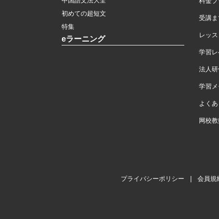
中国語文法大全
料金プ
初めての超短文
受講ま
特集
レッス
eラーニング
学習レ
法人研
学習メモ
よくあ
网校教
プライバシーポリシー
|
会員規