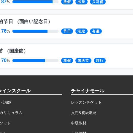
87
%
放假
出差
兵马俑
的节日
（
面白い記念日
）
76
%
节日
法定
有趣
节
（
国慶節
）
70
%
放假
国庆节
旅行
ラインスクール
チャイナモール
・講師
レッスンチケット
カリキュラム
入門&初級教材
ソッド
中級教材