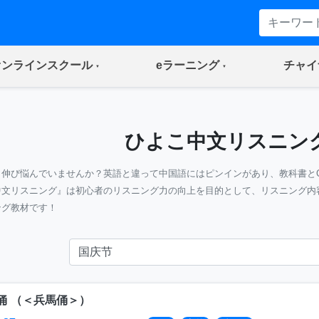
(current)
(current)
オンラインスクール
eラーニング
チャイ
ひよこ中文リスニン
』伸び悩んでいませんか？英語と違って中国語にはピンインがあり、教科書と
中文リスニング』は初心者のリスニング力の向上を目的として、リスニング内
ング教材です！
俑
（
＜兵馬俑＞
）