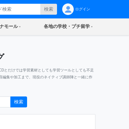
検索
ログイン
(current)
(current)
ナモール
各地の学校・プチ留学
グ
CDとだけでは学習素材としても学習ツールとしても不足
容編集や加工まで、現役のネイティブ講師陣と一緒に作
検索