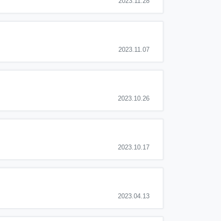
2023.11.28
2023.11.07
2023.10.26
2023.10.17
2023.04.13