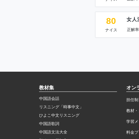
80
女人
正解率
ナイス
教材集
オン
中国語会話
担任制
リスニング「時事中文」
教材・
ひよこ中文リスニング
学習メ
中国語歌詞
中国語文法大全
料金プ