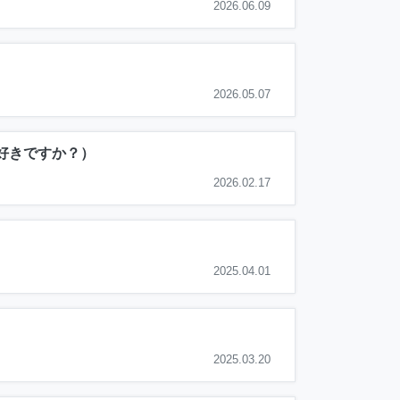
2026.06.09
2026.05.07
好きですか？
）
2026.02.17
2025.04.01
2025.03.20