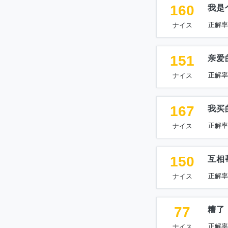
160
我是
正解率
ナイス
151
亲爱
正解率
ナイス
167
我买
正解率
ナイス
150
互相
正解率
ナイス
77
糟了
正解率
ナイス