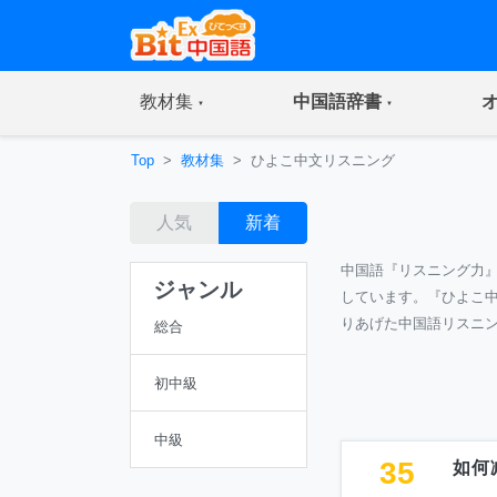
(current)
(current)
教材集
中国語辞書
Top
教材集
ひよこ中文リスニング
人気
新着
中国語『リスニング力
ジャンル
しています。『ひよこ
りあげた中国語リスニ
総合
初中級
中級
35
如何