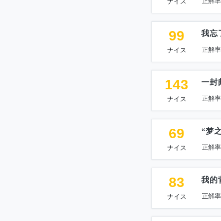
正解率
ナイス
99
我忘
正解率
ナイス
143
一封
正解率
ナイス
69
“梦
正解率
ナイス
83
我的
正解率
ナイス