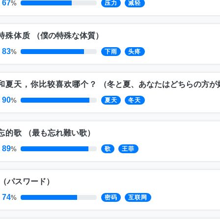
67
%
压力
减轻
特殊体质
（
僕の特殊な体質
）
83
%
下雨
头疼
和夏天，你比较喜欢哪个？
（
冬と夏、あなたはどちらの方が
90
%
夏天
冬天
忘的歌
（
最も忘れ難い歌
）
89
%
歌
王菲
（
パスワード
）
74
%
密码
互联网