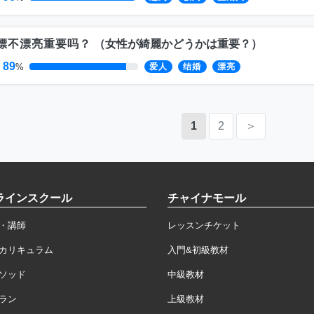
漂不漂亮重要吗？
（
女性が綺麗かどうかは重要？
）
89
%
爱人
结婚
漂亮
1
2
＞
ラインスクール
チャイナモール
・講師
レッスンチケット
カリキュラム
入門&初級教材
ソッド
中級教材
ラン
上級教材