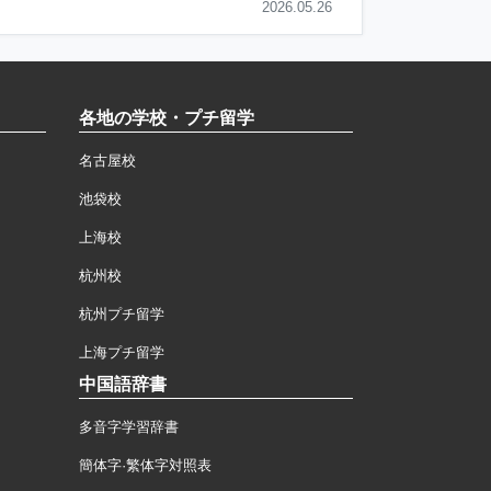
2026.05.26
各地の学校・プチ留学
名古屋校
池袋校
上海校
杭州校
杭州プチ留学
上海プチ留学
中国語辞書
多音字学習辞書
簡体字·繁体字対照表