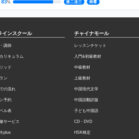
83
%
接二连三
倒霉
ラインスクール
チャイナモール
・講師
レッスンチケット
カリキュラム
入門&初級教材
ソッド
中級教材
ラン
上級教材
での流れ
中国現代文学
ン予約
中国語翻訳版
ベル表
子ども中国語
修サービス
CD・DVD
plus
HSK検定