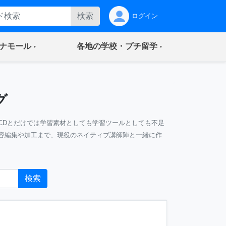
検索
ログイン
(current)
(current)
ナモール
各地の学校・プチ留学
グ
CDとだけでは学習素材としても学習ツールとしても不足
容編集や加工まで、現役のネイティブ講師陣と一緒に作
検索