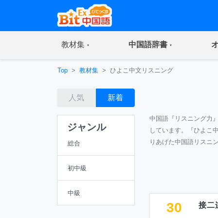
(current)
(current)
教材集
中国語辞書
Top
教材集
ひよこ中文リスニング
人気
新着
中国語『リスニング力
ジャンル
しています。『ひよこ
りあげた中国語リスニ
総合
初中級
中級
30
接二