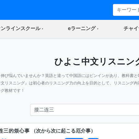
(current)
(current)
オンラインスクール
eラーニング
チャイ
ひよこ中文リスニン
』伸び悩んでいませんか？英語と違って中国語にはピンインがあり、教科書と
中文リスニング』は初心者のリスニング力の向上を目的として、リスニング内
ング教材です！
连三的烦心事
（
次から次に起こる厄介事
）