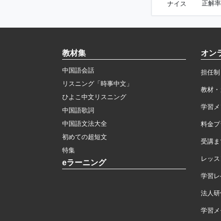
正解率
ナイス
教材集
オン
中国語会話
担任制
リスニング「時事中文」
教材・
ひよこ中文リスニング
学習メ
中国語歌詞
中国語文法大全
料金プ
初めての超短文
受講ま
特集
レッス
eラーニング
学習レ
法人研
学習メモ