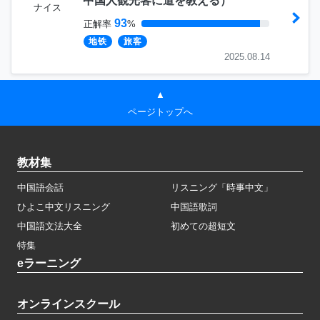
中国人観光客に道を教える
）
ナイス
93
正解率
%
地铁
旅客
2025.08.14
▲
ページトップへ
教材集
中国語会話
リスニング「時事中文」
ひよこ中文リスニング
中国語歌詞
中国語文法大全
初めての超短文
特集
eラーニング
オンラインスクール