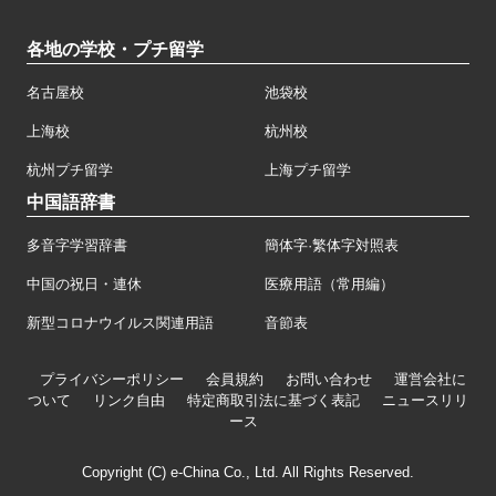
各地の学校・プチ留学
名古屋校
池袋校
上海校
杭州校
杭州プチ留学
上海プチ留学
中国語辞書
多音字学習辞書
簡体字·繁体字対照表
中国の祝日・連休
医療用語（常用編）
新型コロナウイルス関連用語
音節表
プライバシーポリシー
会員規約
お問い合わせ
運営会社に
ついて
リンク自由
特定商取引法に基づく表記
ニュースリリ
ース
Copyright (C) e-China Co., Ltd. All Rights Reserved.