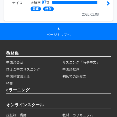
97
正解率
%
ナイス
同事
赴任
2026.01.08
▲
ページトップへ
教材集
中国語会話
リスニング「時事中文」
ひよこ中文リスニング
中国語歌詞
中国語文法大全
初めての超短文
特集
eラーニング
オンラインスクール
担任制・講師
教材・カリキュラム