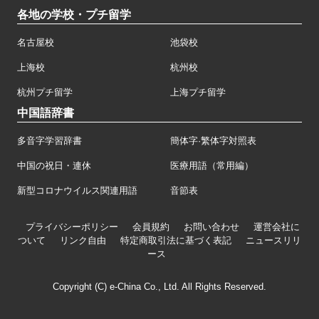
各地の学校・プチ留学
名古屋校
池袋校
上海校
杭州校
杭州プチ留学
上海プチ留学
中国語辞書
多音字学習辞書
簡体字·繁体字対照表
中国の祝日・連休
医療用語（常用編）
新型コロナウイルス関連用語
音節表
プライバシーポリシー
会員規約
お問い合わせ
運営会社に
ついて
リンク自由
特定商取引法に基づく表記
ニュースリリ
ース
Copyright (C) e-China Co., Ltd. All Rights Reserved.