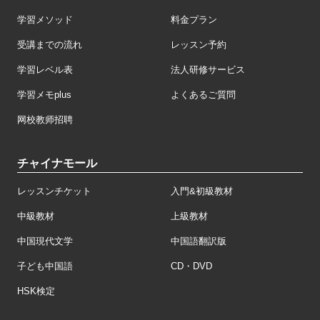
学習メソッド
料金プラン
受講までの流れ
レッスン予約
学習レベル表
法人研修サービス
学習メモplus
よくあるご質問
网校教师招聘
チャイナモール
レッスンチケット
入門&初級教材
中級教材
上級教材
中国現代文学
中国語翻訳版
子ども中国語
CD・DVD
HSK検定