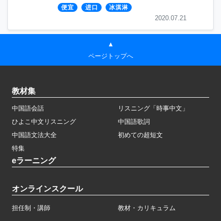
便宜
进口
冰淇淋
2020.07.21
▲
ページトップへ
教材集
中国語会話
リスニング「時事中文」
ひよこ中文リスニング
中国語歌詞
中国語文法大全
初めての超短文
特集
eラーニング
オンラインスクール
担任制・講師
教材・カリキュラム