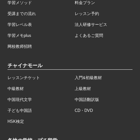
学習メソッド
料金プラン
受講までの流れ
レッスン予約
学習レベル表
法人研修サービス
学習メモplus
よくあるご質問
网校教师招聘
チャイナモール
レッスンチケット
入門&初級教材
中級教材
上級教材
中国現代文学
中国語翻訳版
子ども中国語
CD・DVD
HSK検定