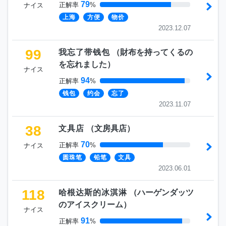
79
正解率
%
ナイス
上海
方便
物价
2023.12.07
99
我忘了带钱包
（
財布を持ってくるの
を忘れました
）
ナイス
94
正解率
%
钱包
约会
忘了
2023.11.07
38
文具店
（
文房具店
）
70
正解率
%
ナイス
圆珠笔
铅笔
文具
2023.06.01
118
哈根达斯的冰淇淋
（
ハーゲンダッツ
のアイスクリーム
）
ナイス
91
正解率
%