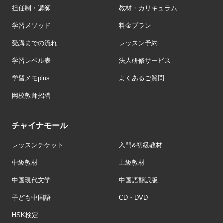
担任制・講師
教材・カリキュラム
学習メソッド
料金プラン
受講までの流れ
レッスン予約
学習レベル表
法人研修サービス
学習メモplus
よくあるご質問
网校教师招聘
チャイナモール
レッスンチケット
入門&初級教材
中級教材
上級教材
中国現代文学
中国語翻訳版
子ども中国語
CD・DVD
HSK検定