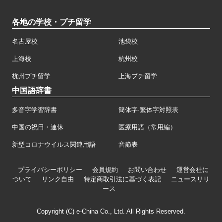
各地の学校・プチ留学
名古屋校
池袋校
上海校
杭州校
杭州プチ留学
上海プチ留学
中国語辞書
多音字学習辞書
簡体字·繁体字対照表
中国の祝日・連休
医療用語（常用編）
新型コロナウイルス関連用語
音節表
プライバシーポリシー
会員規約
お問い合わせ
運営会社に
ついて
リンク自由
特定商取引法に基づく表記
ニュースリリ
ース
Copyright (C) e-China Co., Ltd. All Rights Reserved.