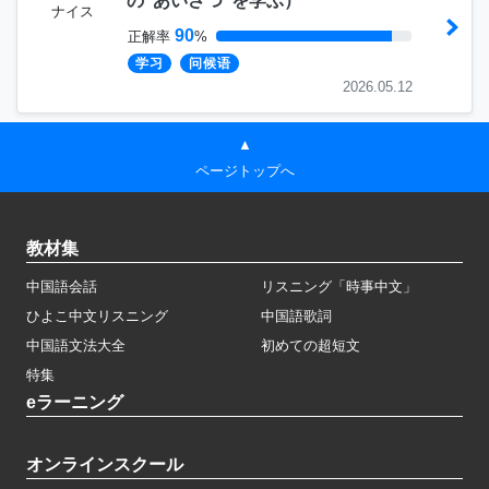
の”あいさつ”を学ぶ
）
ナイス
90
正解率
%
学习
问候语
2026.05.12
▲
ページトップへ
教材集
中国語会話
リスニング「時事中文」
ひよこ中文リスニング
中国語歌詞
中国語文法大全
初めての超短文
特集
eラーニング
オンラインスクール