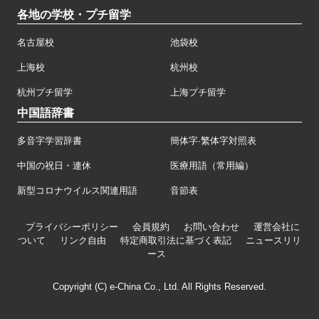
各地の学校・プチ留学
名古屋校
池袋校
上海校
杭州校
杭州プチ留学
上海プチ留学
中国語辞書
多音字学習辞書
簡体字·繁体字対照表
中国の祝日・連休
医療用語（常用編）
新型コロナウイルス関連用語
音節表
プライバシーポリシー
会員規約
お問い合わせ
運営会社に
ついて
リンク自由
特定商取引法に基づく表記
ニュースリリ
ース
Copyright (C) e-China Co., Ltd. All Rights Reserved.