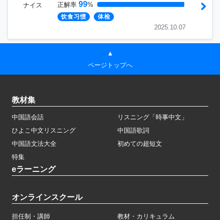
99
正解率
%
ナイス
饮食习惯
体检
2025.10.07
▲
ページトップへ
教材集
中国語会話
リスニング「時事中文」
ひよこ中文リスニング
中国語歌詞
中国語文法大全
初めての超短文
特集
eラーニング
オンラインスクール
担任制・講師
教材・カリキュラム