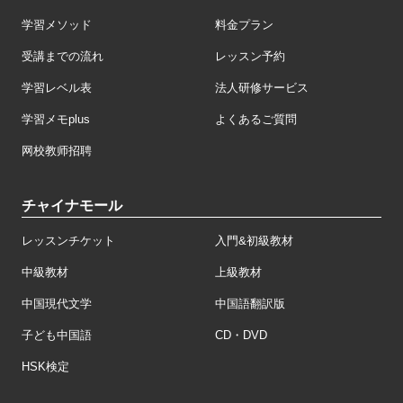
学習メソッド
料金プラン
受講までの流れ
レッスン予約
学習レベル表
法人研修サービス
学習メモplus
よくあるご質問
网校教师招聘
チャイナモール
レッスンチケット
入門&初級教材
中級教材
上級教材
中国現代文学
中国語翻訳版
子ども中国語
CD・DVD
HSK検定