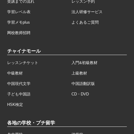
受講までの流れ
レッスン予約
学習レベル表
法人研修サービス
学習メモplus
よくあるご質問
网校教师招聘
チャイナモール
レッスンチケット
入門&初級教材
中級教材
上級教材
中国現代文学
中国語翻訳版
子ども中国語
CD・DVD
HSK検定
各地の学校・プチ留学