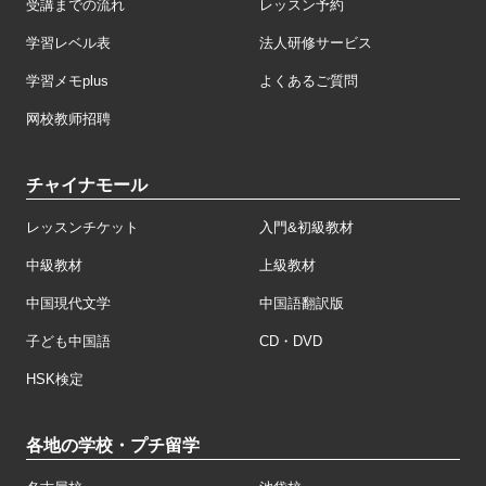
受講までの流れ
レッスン予約
学習レベル表
法人研修サービス
学習メモplus
よくあるご質問
网校教师招聘
チャイナモール
レッスンチケット
入門&初級教材
中級教材
上級教材
中国現代文学
中国語翻訳版
子ども中国語
CD・DVD
HSK検定
各地の学校・プチ留学