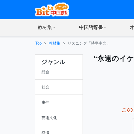
(current)
(current)
教材集
中国語辞書
Top
教材集
リスニング「時事中文」
“永遠のイ
ジャンル
総合
社会
事件
この
芸術文化
経済