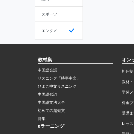
スポーツ
エンタメ
教材集
オン
中国語会話
担任制
リスニング「時事中文」
教材・
ひよこ中文リスニング
学習メ
中国語歌詞
中国語文法大全
料金プ
初めての超短文
受講ま
特集
レッス
eラーニング