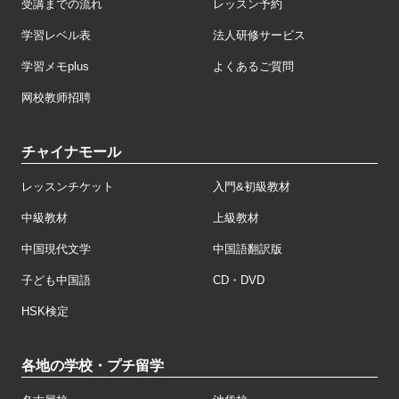
受講までの流れ
レッスン予約
学習レベル表
法人研修サービス
学習メモplus
よくあるご質問
网校教师招聘
チャイナモール
レッスンチケット
入門&初級教材
中級教材
上級教材
中国現代文学
中国語翻訳版
子ども中国語
CD・DVD
HSK検定
各地の学校・プチ留学