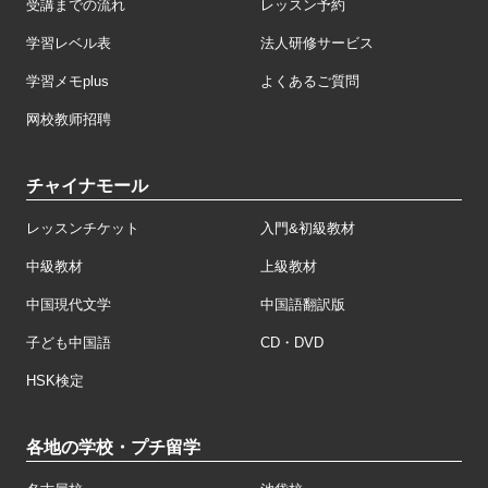
受講までの流れ
レッスン予約
学習レベル表
法人研修サービス
学習メモplus
よくあるご質問
网校教师招聘
チャイナモール
レッスンチケット
入門&初級教材
中級教材
上級教材
中国現代文学
中国語翻訳版
子ども中国語
CD・DVD
HSK検定
各地の学校・プチ留学