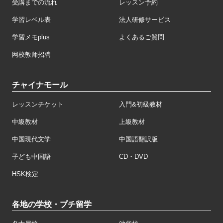
受講までの流れ
レッスン予約
学習レベル表
法人研修サービス
学習メモplus
よくあるご質問
网校教师招聘
チャイナモール
レッスンチケット
入門&初級教材
中級教材
上級教材
中国現代文学
中国語翻訳版
子ども中国語
CD・DVD
HSK検定
各地の学校・プチ留学