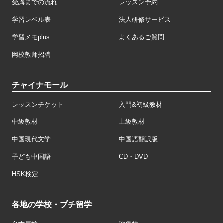
受講までの流れ
レッスン予約
学習レベル表
法人研修サービス
学習メモplus
よくあるご質問
网校教师招聘
チャイナモール
レッスンチケット
入門&初級教材
中級教材
上級教材
中国現代文学
中国語翻訳版
子ども中国語
CD・DVD
HSK検定
各地の学校・プチ留学